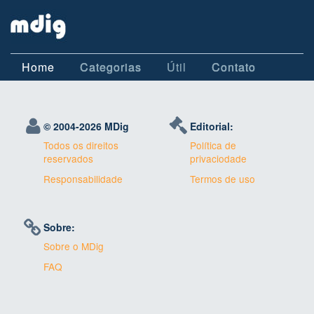
Home
Categorias
Útil
Contato
© 2004-
2026 MDig
Editorial:
Todos os direitos
Política de
reservados
privaciodade
Responsabilidade
Termos de uso
Sobre:
Sobre o MDig
FAQ