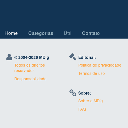
Home
Categorias
Útil
Contato
© 2004-
2026 MDig
Editorial:
Todos os direitos
Política de privaciodade
reservados
Termos de uso
Responsabilidade
Sobre:
Sobre o MDig
FAQ