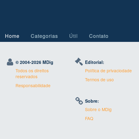
Home
Categorias
Útil
Contato
© 2004-
2026 MDig
Editorial:
Todos os direitos
Política de privaciodade
reservados
Termos de uso
Responsabilidade
Sobre:
Sobre o MDig
FAQ