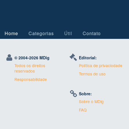
Home
Categorias
Útil
Contato
© 2004-
2026 MDig
Editorial:
Todos os direitos
Política de privaciodade
reservados
Termos de uso
Responsabilidade
Sobre:
Sobre o MDig
FAQ