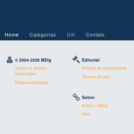
Home
Categorias
Útil
Contato
© 2004-
2026 MDig
Editorial:
Todos os direitos
Política de privaciodade
reservados
Termos de uso
Responsabilidade
Sobre:
Sobre o MDig
FAQ