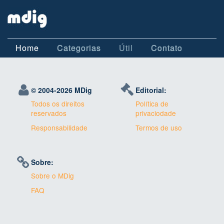
Home
Categorias
Útil
Contato
© 2004-
2026 MDig
Editorial:
Todos os direitos
Política de
reservados
privaciodade
Responsabilidade
Termos de uso
Sobre:
Sobre o MDig
FAQ