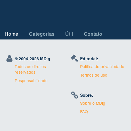
Home
Categorias
Útil
Contato
© 2004-
2026 MDig
Editorial:
Todos os direitos
Política de privaciodade
reservados
Termos de uso
Responsabilidade
Sobre:
Sobre o MDig
FAQ