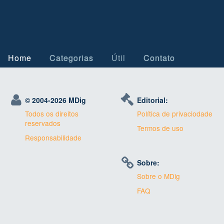
Home
Categorias
Útil
Contato
© 2004-
2026 MDig
Editorial:
Todos os direitos
Política de privaciodade
reservados
Termos de uso
Responsabilidade
Sobre:
Sobre o MDig
FAQ