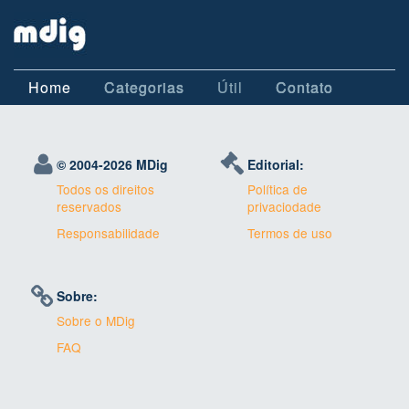
Home
Categorias
Útil
Contato
© 2004-
2026 MDig
Editorial:
Todos os direitos
Política de
reservados
privaciodade
Responsabilidade
Termos de uso
Sobre:
Sobre o MDig
FAQ