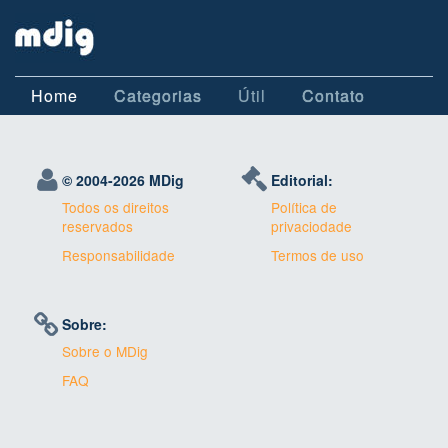
Home
Categorias
Útil
Contato
© 2004-
2026 MDig
Editorial:
Todos os direitos
Política de
reservados
privaciodade
Responsabilidade
Termos de uso
Sobre:
Sobre o MDig
FAQ