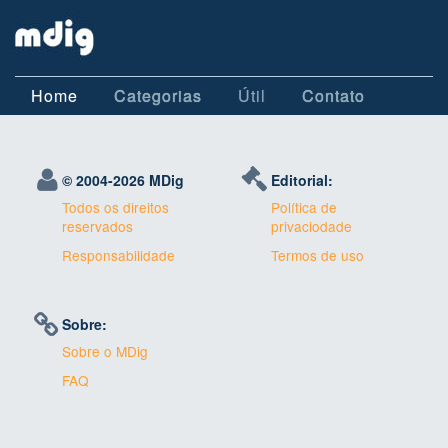
Home
Categorias
Útil
Contato
© 2004-
2026 MDig
Editorial:
Todos os direitos
Política de
reservados
privaciodade
Responsabilidade
Termos de uso
Sobre:
Sobre o MDig
FAQ