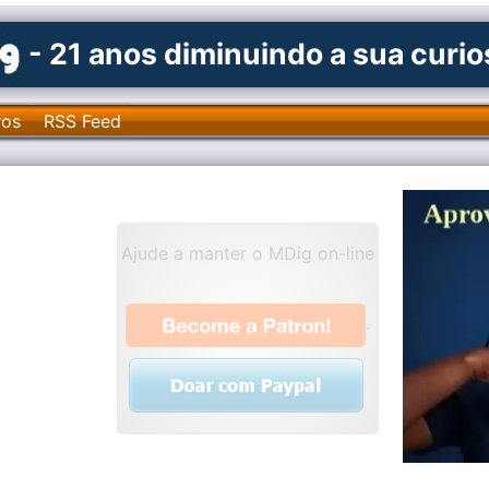
- 21 anos diminuindo a sua curi
ros
RSS Feed
Ajude a manter o MDig on-line
.