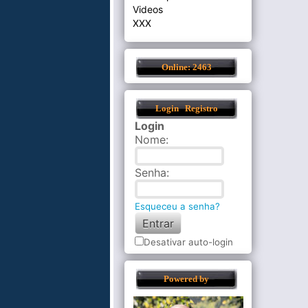
Videos
XXX
Online: 2463
Login
Registro
Login
Nome
:
Senha
:
Esqueceu a senha?
Desativar auto-login
Powered by