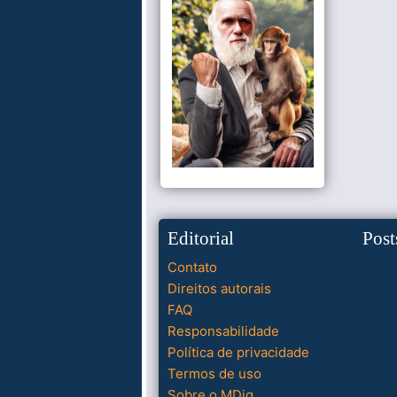
Editorial
Post
Contato
Direitos autorais
FAQ
Responsabilidade
Política de privacidade
Termos de uso
Sobre o MDig