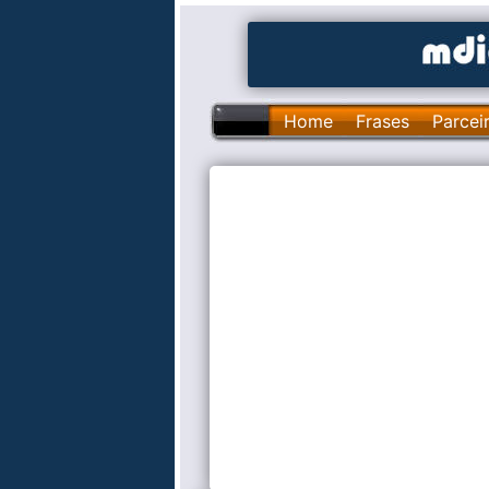
Home
Frases
Parcei