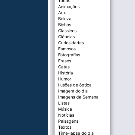
Todas
Animações
Arte
Beleza
Bichos
Classicos
Ciências
Curiosidades
Famosos
Fotografias
Frases
Gatas
História
Humor
Ilusões de óptica
Imagem do dia
Imagens da Semana
Listas
Música
Notícias
Paisagens
Textos
Time-lapse do dia