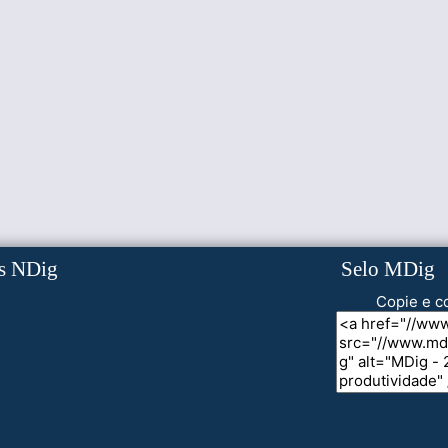
s NDig
Selo MDig
Copie e co