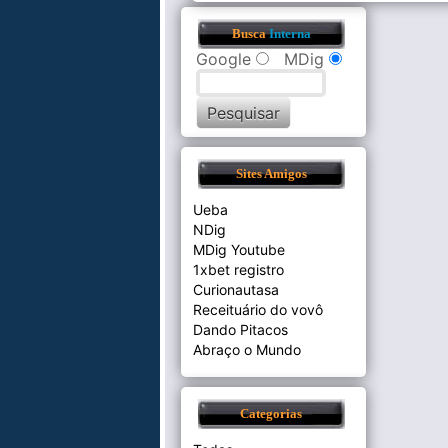
Busca
Interna
Google
MDig
Sites Amigos
Ueba
NDig
MDig Youtube
1xbet registro
Curionautasa
Receituário do vovô
Dando Pitacos
Abraço o Mundo
Categorias