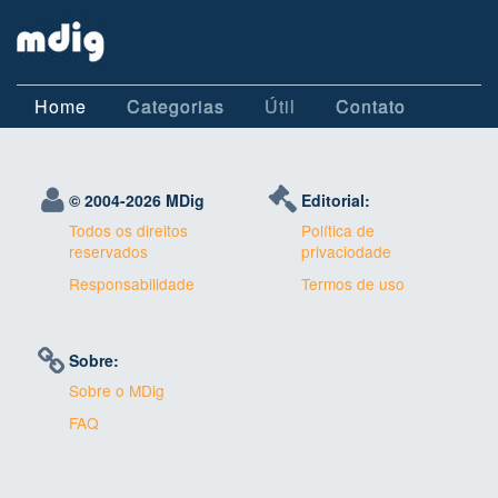
Home
Categorias
Útil
Contato
© 2004-
2026 MDig
Editorial:
Todos os direitos
Política de
reservados
privaciodade
Responsabilidade
Termos de uso
Sobre:
Sobre o MDig
FAQ