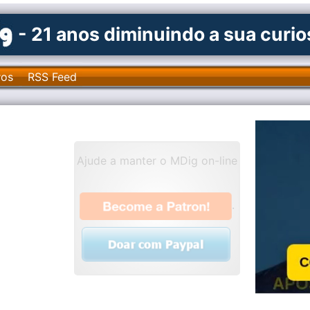
- 21 anos diminuindo a sua curi
ros
RSS Feed
Ajude a manter o MDig on-line
.