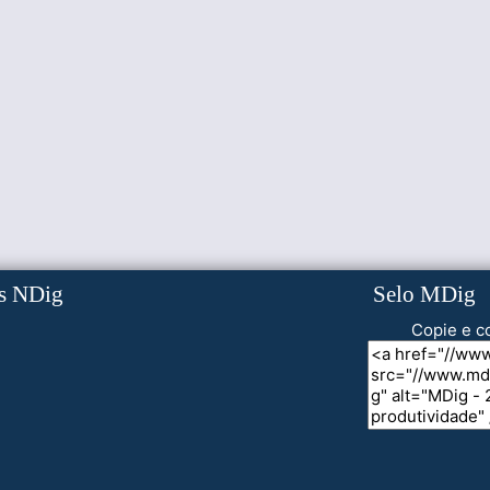
s NDig
Selo MDig
Copie e co