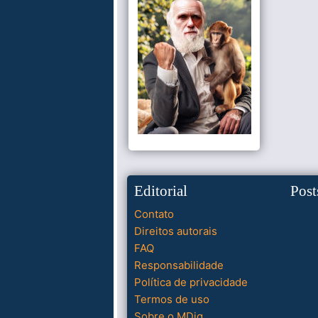
Editorial
Post
Contato
Direitos autorais
FAQ
Responsabilidade
Política de privacidade
Termos de uso
Sobre o MDig