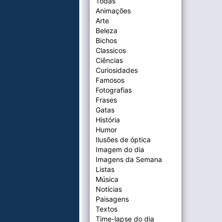
Todas
Animações
Arte
Beleza
Bichos
Classicos
Ciências
Curiosidades
Famosos
Fotografias
Frases
Gatas
História
Humor
Ilusões de óptica
Imagem do dia
Imagens da Semana
Listas
Música
Notícias
Paisagens
Textos
Time-lapse do dia