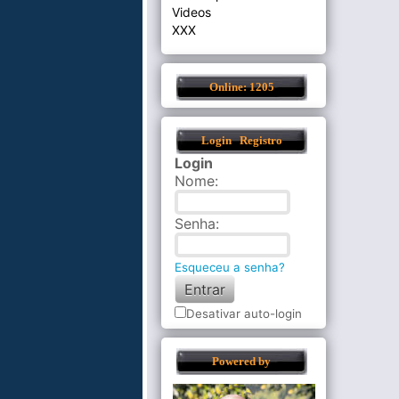
Videos
XXX
Online: 1205
Login
Registro
Login
Nome
:
Senha
:
Esqueceu a senha?
Desativar auto-login
Powered by