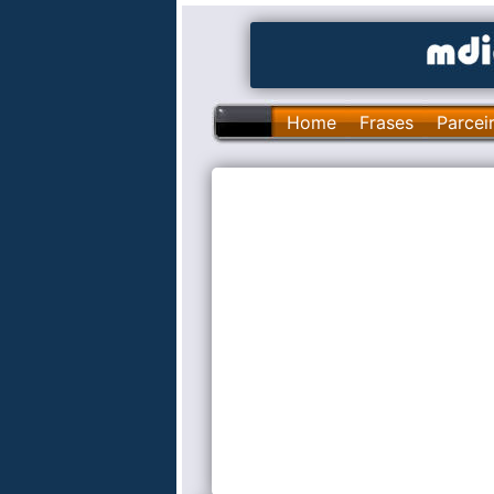
Home
Frases
Parcei