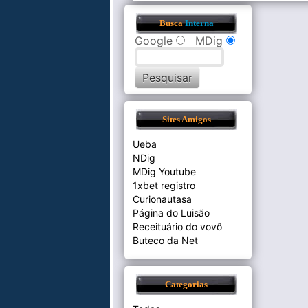
Busca
Interna
Google
MDig
Sites Amigos
Ueba
NDig
MDig Youtube
1xbet registro
Curionautasa
Página do Luisão
Receituário do vovô
Buteco da Net
Categorias