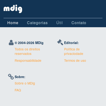
Home
Categorias
Útil
Contato
© 2004-
2026 MDig
Editorial:
Todos os direitos
Política de
reservados
privaciodade
Responsabilidade
Termos de uso
Sobre:
Sobre o MDig
FAQ