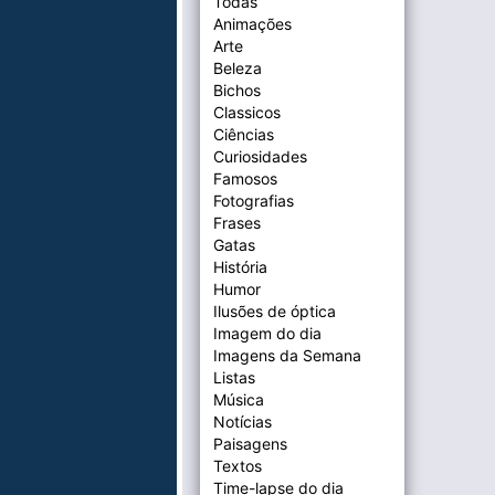
Todas
Animações
Arte
Beleza
Bichos
Classicos
Ciências
Curiosidades
Famosos
Fotografias
Frases
Gatas
História
Humor
Ilusões de óptica
Imagem do dia
Imagens da Semana
Listas
Música
Notícias
Paisagens
Textos
Time-lapse do dia