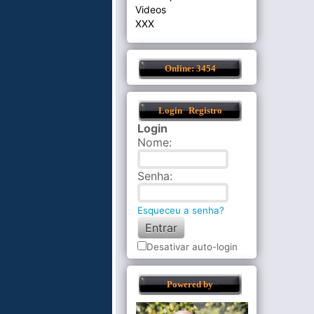
Videos
XXX
Online: 3454
Login
Registro
Login
Nome
:
Senha
:
Esqueceu a senha?
Desativar auto-login
Powered by