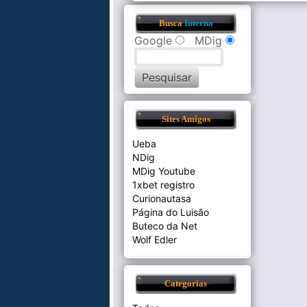
Busca
Interna
Google
MDig
Sites Amigos
Ueba
NDig
MDig Youtube
1xbet registro
Curionautasa
Página do Luisão
Buteco da Net
Wolf Edler
Categorias