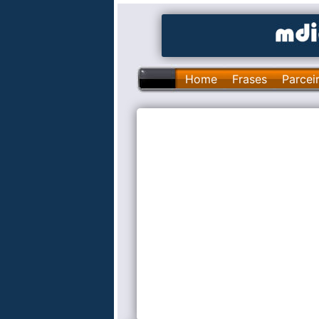
Home
Frases
Parcei