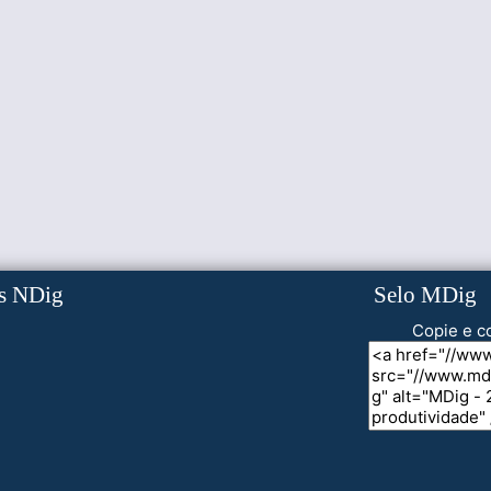
s NDig
Selo MDig
Copie e co