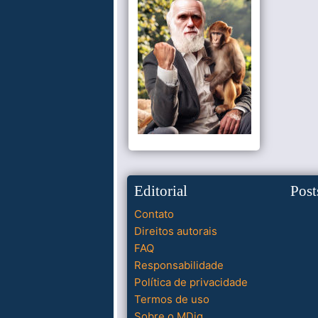
Editorial
Post
Contato
Direitos autorais
FAQ
Responsabilidade
Política de privacidade
Termos de uso
Sobre o MDig