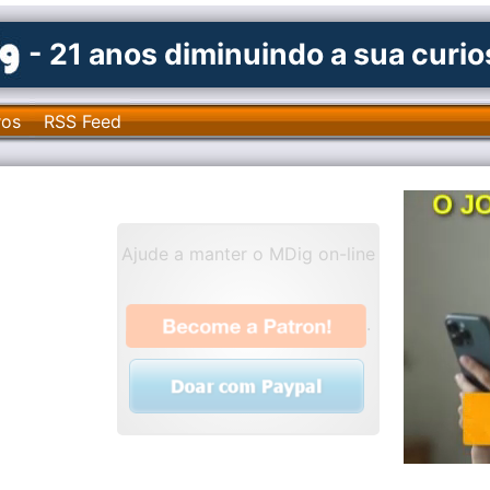
- 21 anos diminuindo a sua curi
ros
RSS Feed
Ajude a manter o MDig on-line
.