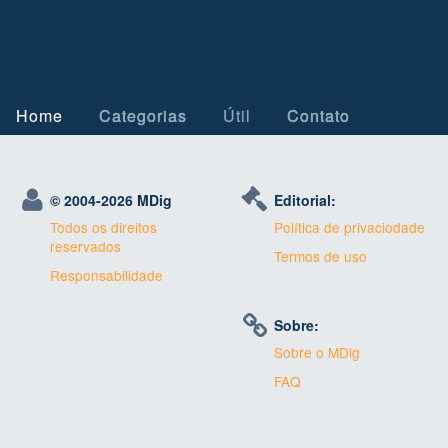
Home
Categorias
Útil
Contato
© 2004-
2026 MDig
Editorial:
Todos os direitos
Política de privaciodade
reservados
Termos de uso
Responsabilidade
Sobre:
Sobre o MDig
FAQ