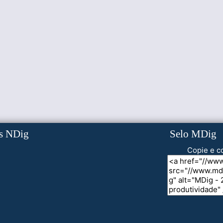
s NDig
Selo MDig
Copie e co