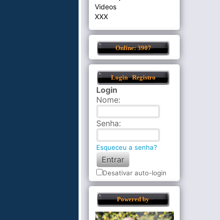
Videos
XXX
Online: 3907
Login
Registro
Login
Nome
:
Senha
:
Esqueceu a senha?
Desativar auto-login
Powered by