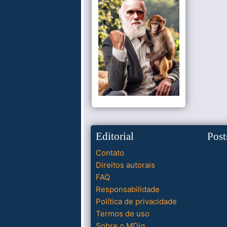
Editorial
Post
Contato
Direitos autorais
FAQ
Responsabilidade
Política de privacidade
Termos de uso
Sobre o MDig