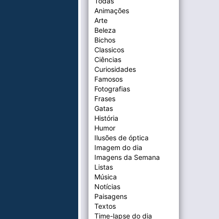
Todas
Animações
Arte
Beleza
Bichos
Classicos
Ciências
Curiosidades
Famosos
Fotografias
Frases
Gatas
História
Humor
Ilusões de óptica
Imagem do dia
Imagens da Semana
Listas
Música
Notícias
Paisagens
Textos
Time-lapse do dia