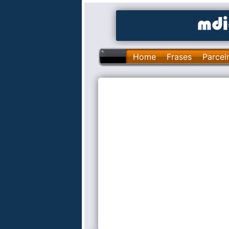
Home
Frases
Parcei