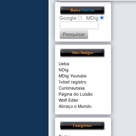
Busca
Interna
Google
MDig
Sites Amigos
Ueba
NDig
MDig Youtube
1xbet registro
Curionautasa
Página do Luisão
Wolf Edler
Abraço o Mundo
Categorias