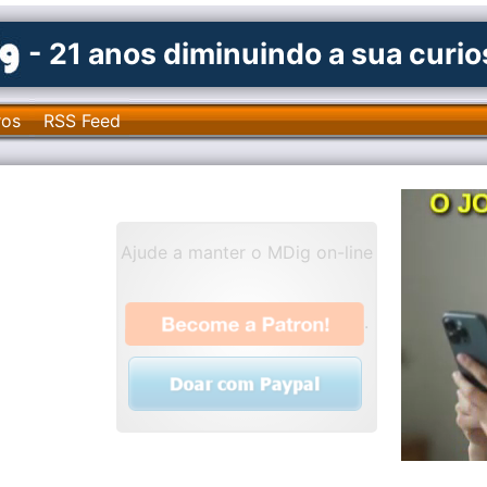
- 21 anos diminuindo a sua curi
ros
RSS Feed
Ajude a manter o MDig on-line
.