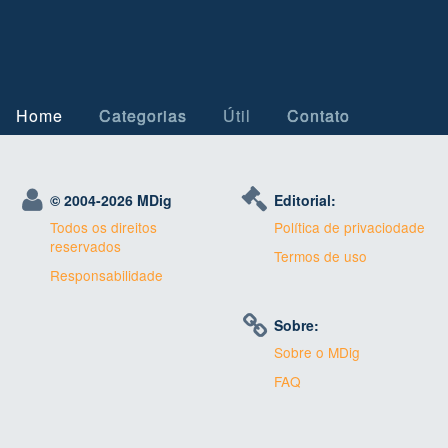
Home
Categorias
Útil
Contato
© 2004-
2026 MDig
Editorial:
Todos os direitos
Política de privaciodade
reservados
Termos de uso
Responsabilidade
Sobre:
Sobre o MDig
FAQ