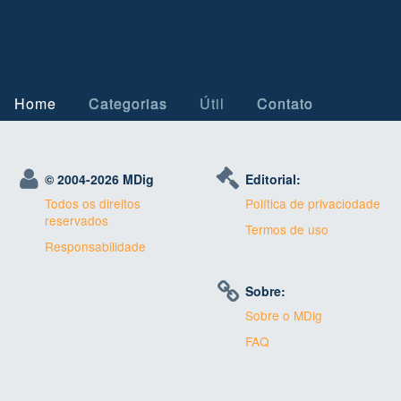
Home
Categorias
Útil
Contato
© 2004-
2026 MDig
Editorial:
Todos os direitos
Política de privaciodade
reservados
Termos de uso
Responsabilidade
Sobre:
Sobre o MDig
FAQ