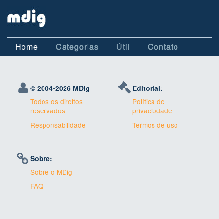
Home
Categorias
Útil
Contato
© 2004-
2026 MDig
Editorial:
Todos os direitos
Política de
reservados
privaciodade
Responsabilidade
Termos de uso
Sobre:
Sobre o MDig
FAQ