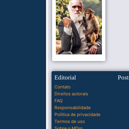
Editorial
Post
Contato
Direitos autorais
FAQ
Responsabilidade
Política de privacidade
Termos de uso
Sobre o MDig