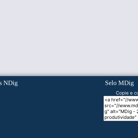
s NDig
Selo MDig
Copie e co