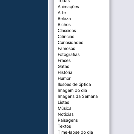
Todas
Animações
Arte
Beleza
Bichos
Classicos
Ciências
Curiosidades
Famosos
Fotografias
Frases
Gatas
História
Humor
Ilusões de óptica
Imagem do dia
Imagens da Semana
Listas
Música
Notícias
Paisagens
Textos
Time-lapse do dia