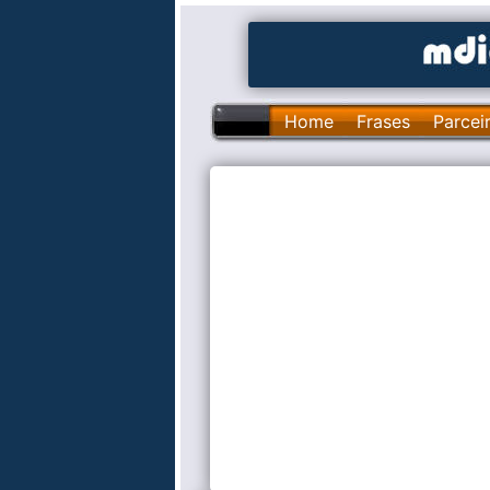
Home
Frases
Parcei