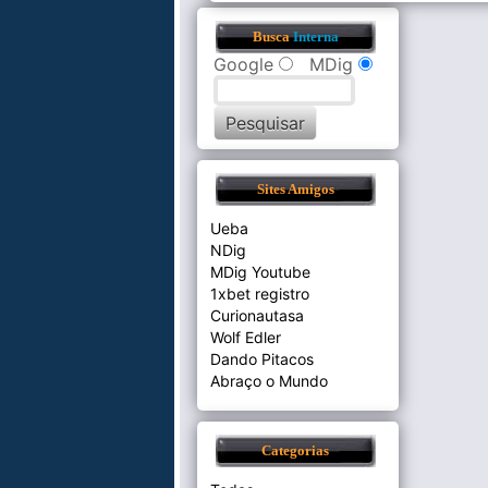
Busca
Interna
Google
MDig
Sites Amigos
Ueba
NDig
MDig Youtube
1xbet registro
Curionautasa
Wolf Edler
Dando Pitacos
Abraço o Mundo
Categorias