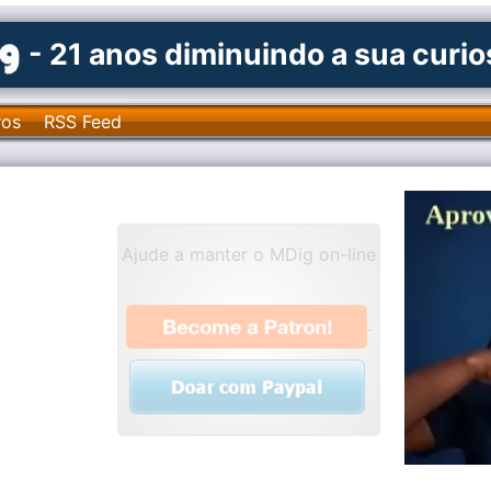
- 21 anos diminuindo a sua curi
ros
RSS Feed
Ajude a manter o MDig on-line
.