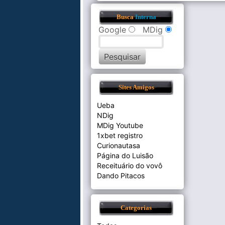
Busca
Interna
Google
MDig
Sites Amigos
Ueba
NDig
MDig Youtube
1xbet registro
Curionautasa
Página do Luisão
Receituário do vovô
Dando Pitacos
Categorias