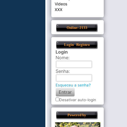
Videos
XXX
Online: 2133
Login
Registro
Login
Nome
:
Senha
:
Esqueceu a senha?
Desativar auto-login
Powered by