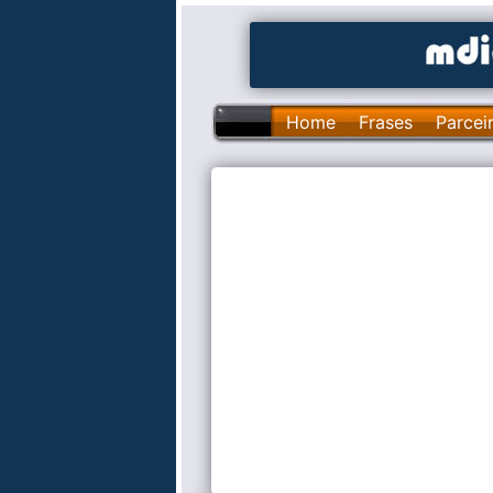
Home
Frases
Parcei