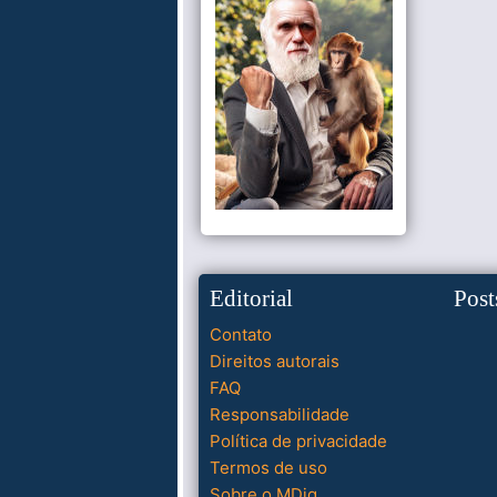
Editorial
Post
Contato
Direitos autorais
FAQ
Responsabilidade
Política de privacidade
Termos de uso
Sobre o MDig