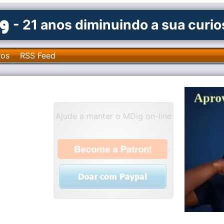
- 21 anos diminuindo a sua curi
ros
RSS Feed
Ajude a manter o MDig on-line
.