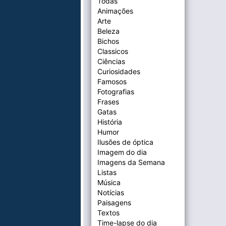
Todas
Animações
Arte
Beleza
Bichos
Classicos
Ciências
Curiosidades
Famosos
Fotografias
Frases
Gatas
História
Humor
Ilusões de óptica
Imagem do dia
Imagens da Semana
Listas
Música
Notícias
Paisagens
Textos
Time-lapse do dia