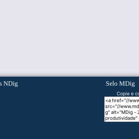
s NDig
Selo MDig
Copie e co