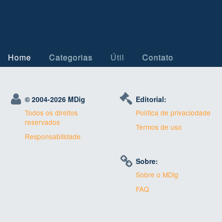
Home
Categorias
Útil
Contato
© 2004-
2026 MDig
Editorial:
Todos os direitos
Política de privaciodade
reservados
Termos de uso
Responsabilidade
Sobre:
Sobre o MDig
FAQ