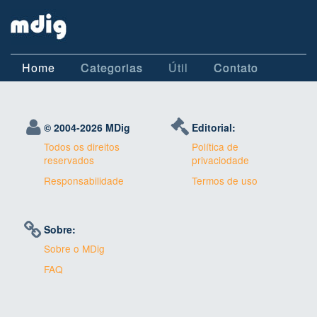
Home
Categorias
Útil
Contato
© 2004-
2026 MDig
Editorial:
Todos os direitos
Política de
reservados
privaciodade
Responsabilidade
Termos de uso
Sobre:
Sobre o MDig
FAQ