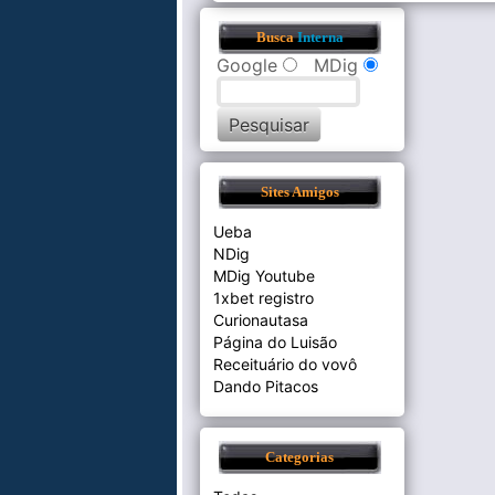
Busca
Interna
Google
MDig
Sites Amigos
Ueba
NDig
MDig Youtube
1xbet registro
Curionautasa
Página do Luisão
Receituário do vovô
Dando Pitacos
Categorias