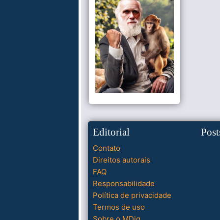
Editorial
Post
Contato
Direitos autorais
FAQ
Responsabilidade
Política de privacidade
Termos de uso
Sobre o MDig