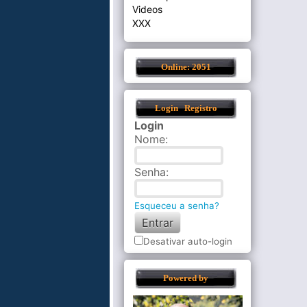
Videos
XXX
Online: 2051
Login
Registro
Login
Nome
:
Senha
:
Esqueceu a senha?
Desativar auto-login
Powered by