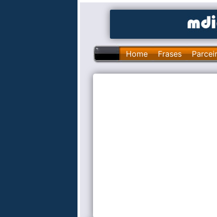
Home
Frases
Parcei