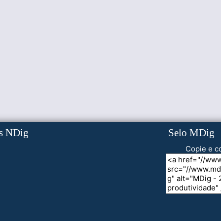
s NDig
Selo MDig
Copie e co