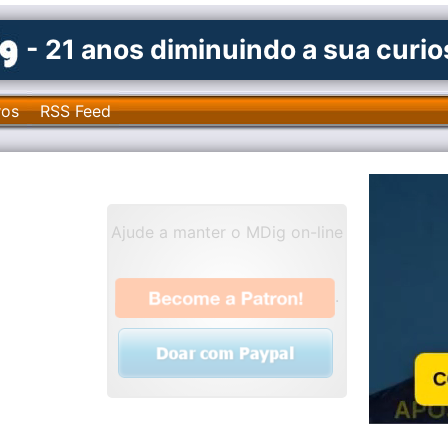
- 21 anos diminuindo a sua curi
ros
RSS Feed
Ajude a manter o MDig on-line
.