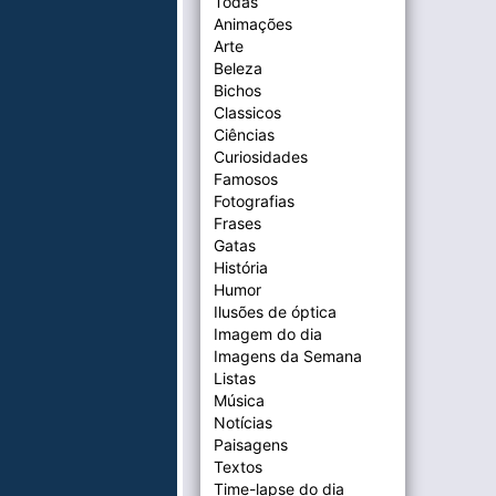
Todas
Animações
Arte
Beleza
Bichos
Classicos
Ciências
Curiosidades
Famosos
Fotografias
Frases
Gatas
História
Humor
Ilusões de óptica
Imagem do dia
Imagens da Semana
Listas
Música
Notícias
Paisagens
Textos
Time-lapse do dia