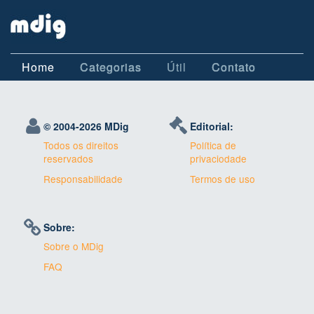
Home
Categorias
Útil
Contato
© 2004-
2026 MDig
Editorial:
Todos os direitos
Política de
reservados
privaciodade
Responsabilidade
Termos de uso
Sobre:
Sobre o MDig
FAQ