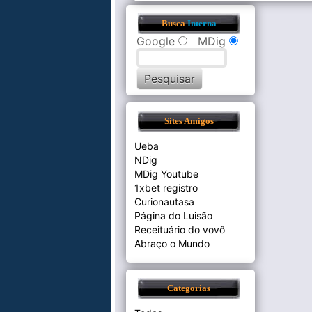
Busca
Interna
Google
MDig
Sites Amigos
Ueba
NDig
MDig Youtube
1xbet registro
Curionautasa
Página do Luisão
Receituário do vovô
Abraço o Mundo
Categorias