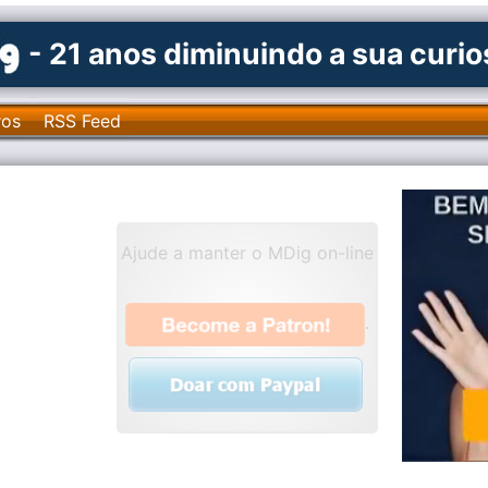
- 21 anos diminuindo a sua curi
ros
RSS Feed
Ajude a manter o MDig on-line
.