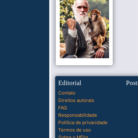
Editorial
Post
Contato
Direitos autorais
FAQ
Responsabilidade
Política de privacidade
Termos de uso
Sobre o MDig