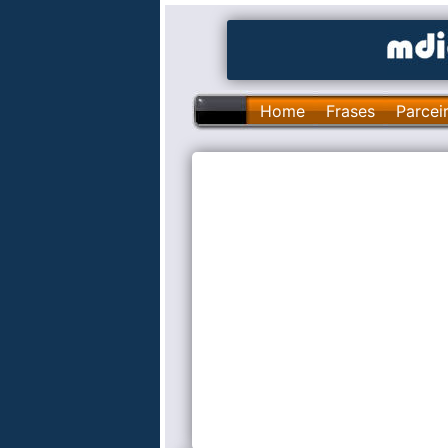
Home
Frases
Parcei