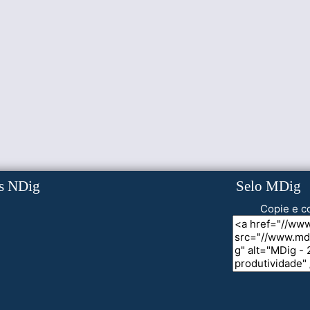
s NDig
Selo MDig
Copie e co