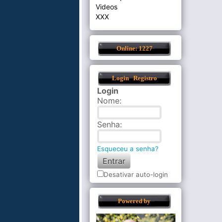
Videos
XXX
Online: 1227
Login
Registro
Login
Nome
:
Senha
:
Esqueceu a senha?
Desativar auto-login
Powered by