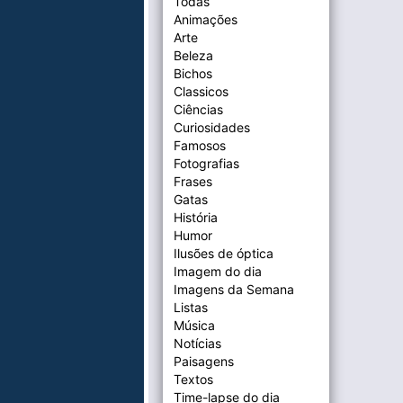
Todas
Animações
Arte
Beleza
Bichos
Classicos
Ciências
Curiosidades
Famosos
Fotografias
Frases
Gatas
História
Humor
Ilusões de óptica
Imagem do dia
Imagens da Semana
Listas
Música
Notícias
Paisagens
Textos
Time-lapse do dia