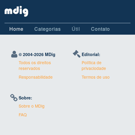
Home
Categorias
Útil
Contato
© 2004-
2026 MDig
Editorial:
Todos os direitos
Política de
reservados
privaciodade
Responsabilidade
Termos de uso
Sobre:
Sobre o MDig
FAQ