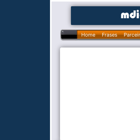
Home
Frases
Parcei