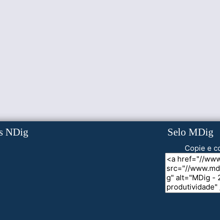
s NDig
Selo MDig
Copie e co