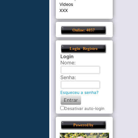
Videos
XXX
Online: 4057
Login
Registro
Login
Nome
:
Senha
:
Esqueceu a senha?
Desativar auto-login
Powered by