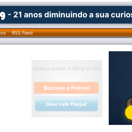
- 21 anos diminuindo a sua curi
ros
RSS Feed
Ajude a manter o MDig on-line
.