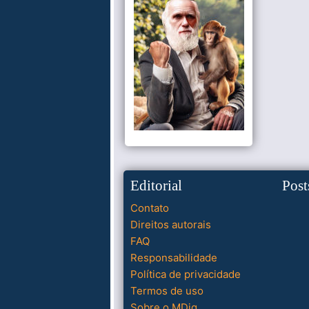
Editorial
Post
Contato
Direitos autorais
FAQ
Responsabilidade
Política de privacidade
Termos de uso
Sobre o MDig