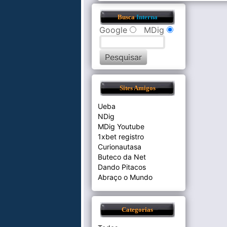
Busca
Interna
Google
MDig
Sites Amigos
Ueba
NDig
MDig Youtube
1xbet registro
Curionautasa
Buteco da Net
Dando Pitacos
Abraço o Mundo
Categorias