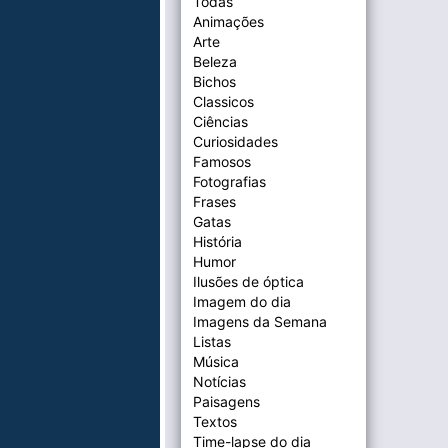
Todas
Animações
Arte
Beleza
Bichos
Classicos
Ciências
Curiosidades
Famosos
Fotografias
Frases
Gatas
História
Humor
Ilusões de óptica
Imagem do dia
Imagens da Semana
Listas
Música
Notícias
Paisagens
Textos
Time-lapse do dia