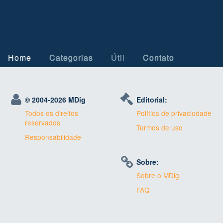
Home
Categorias
Útil
Contato
© 2004-
2026 MDig
Editorial:
Todos os direitos
Política de privaciodade
reservados
Termos de uso
Responsabilidade
Sobre:
Sobre o MDig
FAQ