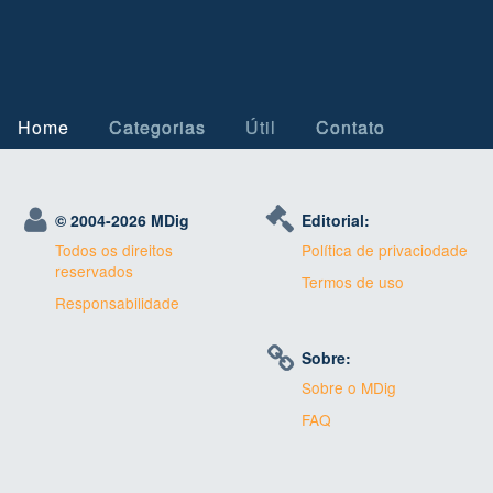
Home
Categorias
Útil
Contato
© 2004-
2026 MDig
Editorial:
Todos os direitos
Política de privaciodade
reservados
Termos de uso
Responsabilidade
Sobre:
Sobre o MDig
FAQ