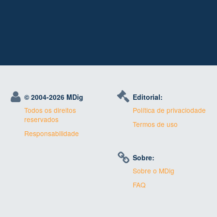
© 2004-
2026 MDig
Editorial:
Todos os direitos
Política de privaciodade
reservados
Termos de uso
Responsabilidade
Sobre:
Sobre o MDig
FAQ