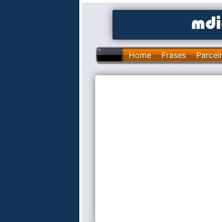
Home
Frases
Parcei