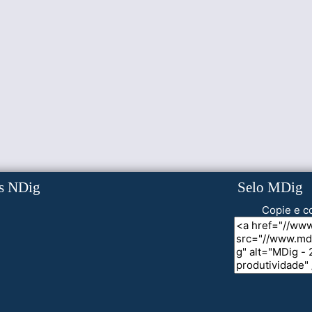
s NDig
Selo MDig
Copie e co