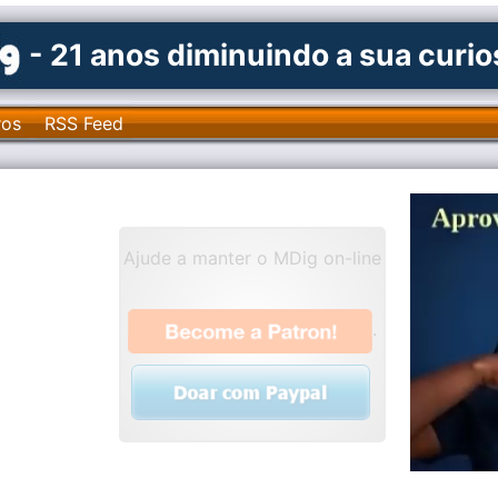
- 21 anos diminuindo a sua curi
ros
RSS Feed
Ajude a manter o MDig on-line
.