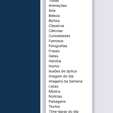
Todas
Animações
Arte
Beleza
Bichos
Classicos
Ciências
Curiosidades
Famosos
Fotografias
Frases
Gatas
História
Humor
Ilusões de óptica
Imagem do dia
Imagens da Semana
Listas
Música
Notícias
Paisagens
Textos
Time-lapse do dia