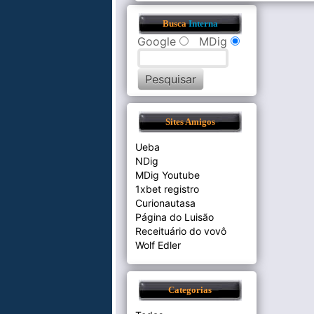
Busca
Interna
Google
MDig
Sites Amigos
Ueba
NDig
MDig Youtube
1xbet registro
Curionautasa
Página do Luisão
Receituário do vovô
Wolf Edler
Categorias