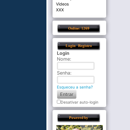
Videos
XXX
Online: 1269
Login
Registro
Login
Nome
:
Senha
:
Esqueceu a senha?
Desativar auto-login
Powered by