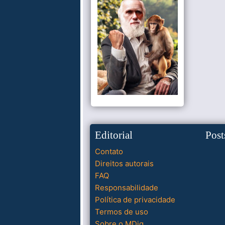
Editorial
Post
Contato
Direitos autorais
FAQ
Responsabilidade
Política de privacidade
Termos de uso
Sobre o MDig