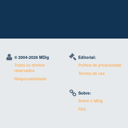
© 2004-
2026 MDig
Editorial:
Todos os direitos
Política de privaciodade
reservados
Termos de uso
Responsabilidade
Sobre:
Sobre o MDig
FAQ