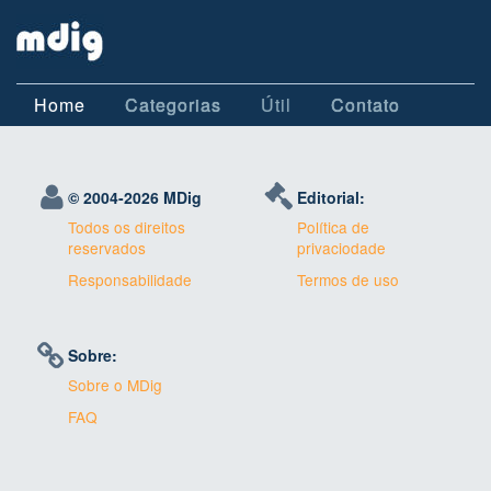
Home
Categorias
Útil
Contato
© 2004-
2026 MDig
Editorial:
Todos os direitos
Política de
reservados
privaciodade
Responsabilidade
Termos de uso
Sobre:
Sobre o MDig
FAQ