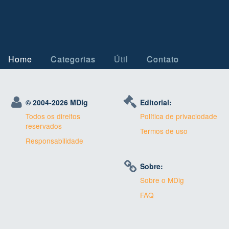
Home
Categorias
Útil
Contato
© 2004-
2026 MDig
Editorial:
Todos os direitos
Política de privaciodade
reservados
Termos de uso
Responsabilidade
Sobre:
Sobre o MDig
FAQ