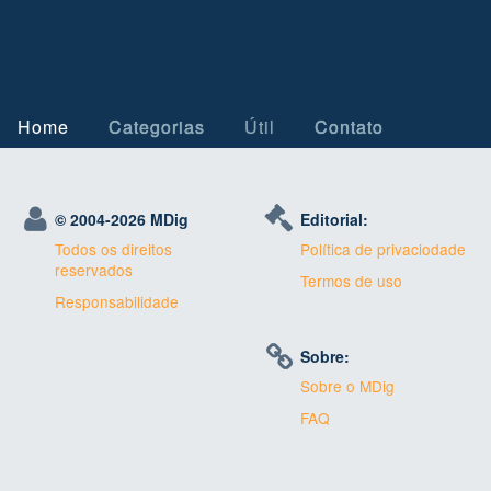
Home
Categorias
Útil
Contato
© 2004-
2026 MDig
Editorial:
Todos os direitos
Política de privaciodade
reservados
Termos de uso
Responsabilidade
Sobre:
Sobre o MDig
FAQ