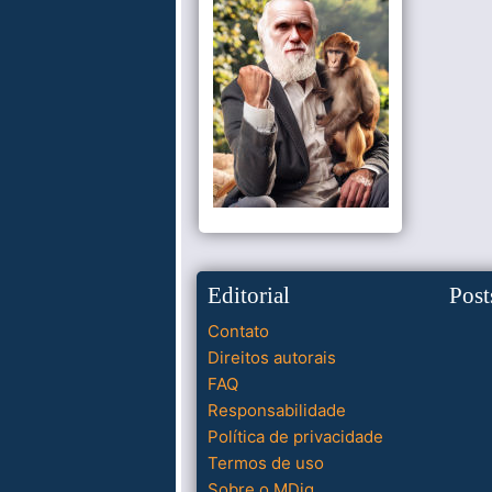
Editorial
Post
Contato
Direitos autorais
FAQ
Responsabilidade
Política de privacidade
Termos de uso
Sobre o MDig