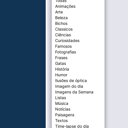
Todas
Animações
Arte
Beleza
Bichos
Classicos
Ciências
Curiosidades
Famosos
Fotografias
Frases
Gatas
História
Humor
Ilusões de óptica
Imagem do dia
Imagens da Semana
Listas
Música
Notícias
Paisagens
Textos
Time-lapse do dia