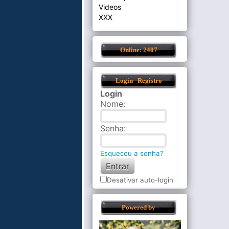
Videos
XXX
Online: 2407
Login
Registro
Login
Nome
:
Senha
:
Esqueceu a senha?
Desativar auto-login
Powered by