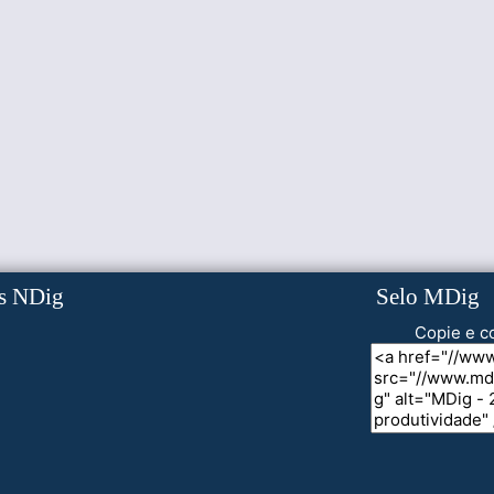
s NDig
Selo MDig
Copie e co