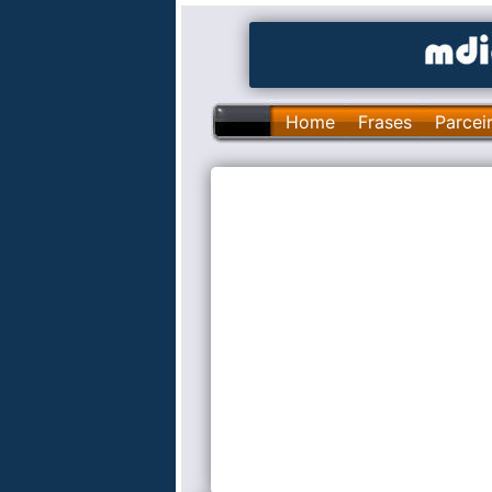
Home
Frases
Parcei