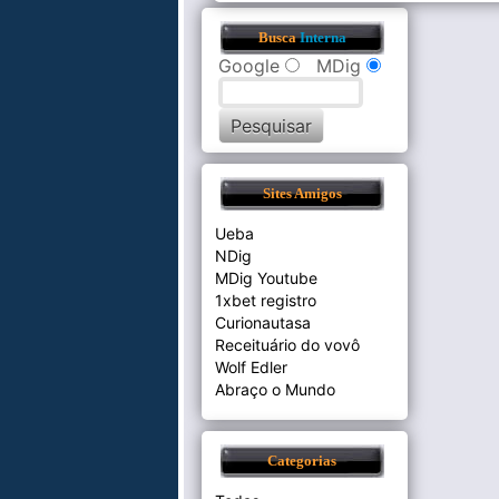
Busca
Interna
Google
MDig
Sites Amigos
Ueba
NDig
MDig Youtube
1xbet registro
Curionautasa
Receituário do vovô
Wolf Edler
Abraço o Mundo
Categorias