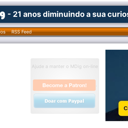
- 21 anos diminuindo a sua curi
ros
RSS Feed
Ajude a manter o MDig on-line
.