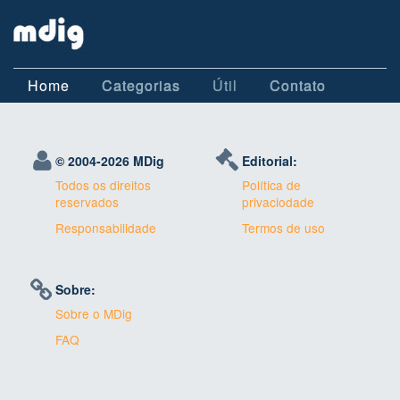
Home
Categorias
Útil
Contato
© 2004-
2026 MDig
Editorial:
Todos os direitos
Política de
reservados
privaciodade
Responsabilidade
Termos de uso
Sobre:
Sobre o MDig
FAQ