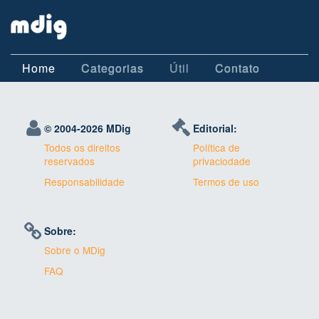
Home
Categorias
Útil
Contato
© 2004-
2026 MDig
Editorial:
Todos os direitos
Política de
reservados
privaciodade
Responsabilidade
Termos de uso
Sobre:
Sobre o MDig
FAQ