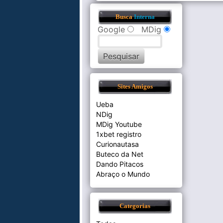
Busca
Interna
Google
MDig
Sites Amigos
Ueba
NDig
MDig Youtube
1xbet registro
Curionautasa
Buteco da Net
Dando Pitacos
Abraço o Mundo
Categorias