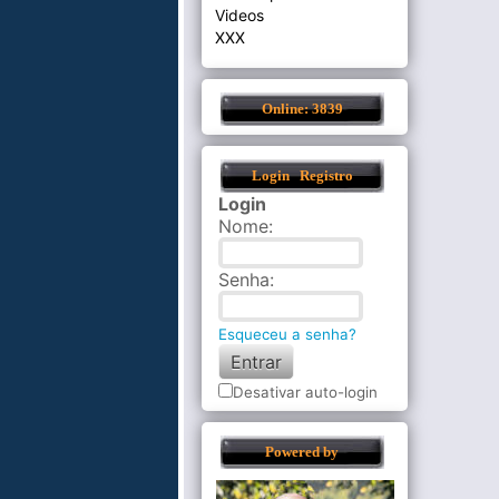
Videos
XXX
Online: 3839
Login
Registro
Login
Nome
:
Senha
:
Esqueceu a senha?
Desativar auto-login
Powered by