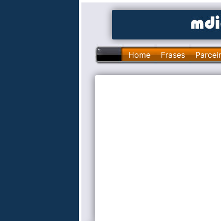
Home
Frases
Parcei