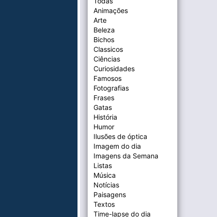
Todas
Animações
Arte
Beleza
Bichos
Classicos
Ciências
Curiosidades
Famosos
Fotografias
Frases
Gatas
História
Humor
Ilusões de óptica
Imagem do dia
Imagens da Semana
Listas
Música
Notícias
Paisagens
Textos
Time-lapse do dia