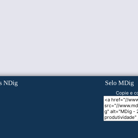
s NDig
Selo MDig
Copie e co