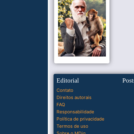
Editorial
Post
Contato
Direitos autorais
FAQ
Responsabilidade
Política de privacidade
Termos de uso
Sobre o MDig