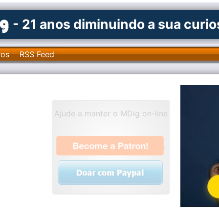
- 21 anos diminuindo a sua curi
ros
RSS Feed
Ajude a manter o MDig on-line
.