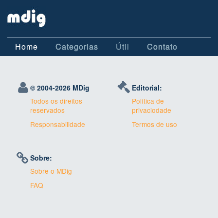
Home
Categorias
Útil
Contato
© 2004-
2026 MDig
Editorial:
Todos os direitos
Política de
reservados
privaciodade
Responsabilidade
Termos de uso
Sobre:
Sobre o MDig
FAQ