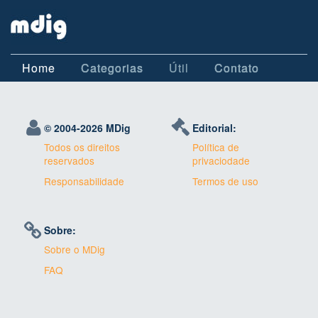
Home
Categorias
Útil
Contato
© 2004-
2026 MDig
Editorial:
Todos os direitos
Política de
reservados
privaciodade
Responsabilidade
Termos de uso
Sobre:
Sobre o MDig
FAQ