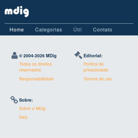
Home
Categorias
Útil
Contato
© 2004-
2026 MDig
Editorial:
Todos os direitos
Política de
reservados
privaciodade
Responsabilidade
Termos de uso
Sobre:
Sobre o MDig
FAQ