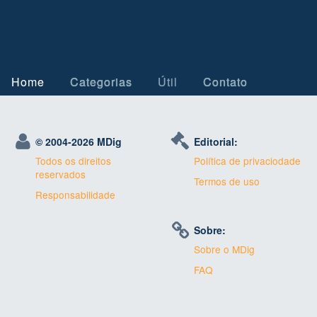
Home
Categorias
Útil
Contato
© 2004-
2026 MDig
Editorial:
Todos os direitos
Política de privaciodade
reservados
Termos de uso
Responsabilidade
Sobre:
Sobre o MDig
FAQ