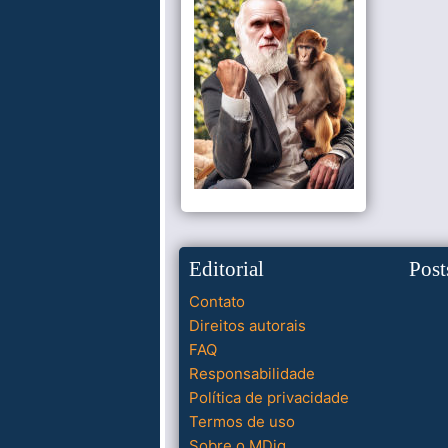
Editorial
Post
Contato
Direitos autorais
FAQ
Responsabilidade
Política de privacidade
Termos de uso
Sobre o MDig