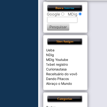
Busca
Interna
Google
MDig
Sites Amigos
Ueba
NDig
MDig Youtube
1xbet registro
Curionautasa
Receituário do vovô
Dando Pitacos
Abraço o Mundo
Categorias