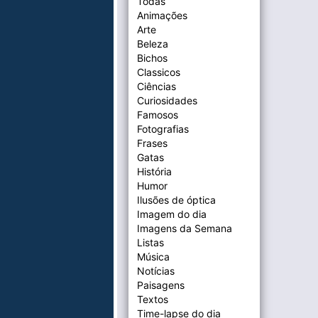
Todas
Animações
Arte
Beleza
Bichos
Classicos
Ciências
Curiosidades
Famosos
Fotografias
Frases
Gatas
História
Humor
Ilusões de óptica
Imagem do dia
Imagens da Semana
Listas
Música
Notícias
Paisagens
Textos
Time-lapse do dia