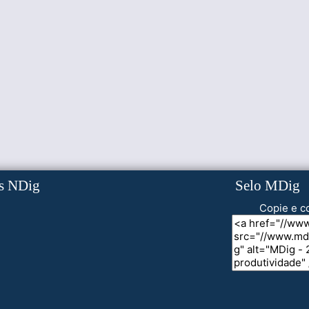
s NDig
Selo MDig
Copie e co