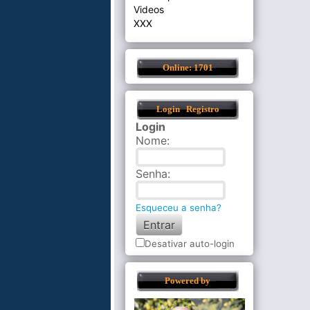
Videos
XXX
Online: 1701
Login
Registro
Login
Nome
:
Senha
:
Esqueceu a senha?
Desativar auto-login
Powered by