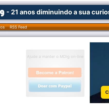
- 21 anos diminuindo a sua curi
ros
RSS Feed
Ajude a manter o MDig on-line
.