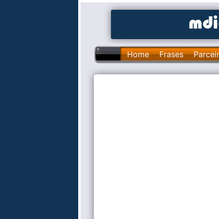
Home
Frases
Parcei