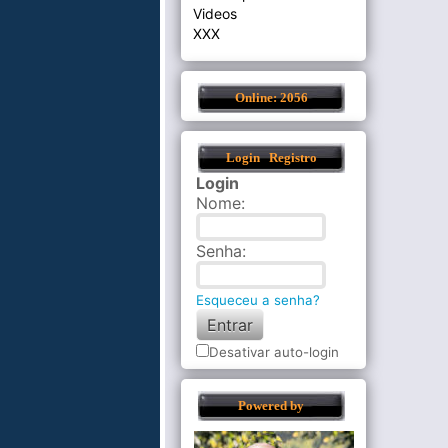
Videos
XXX
Online: 2056
Login
Registro
Login
Nome
:
Senha
:
Esqueceu a senha?
Desativar auto-login
Powered by