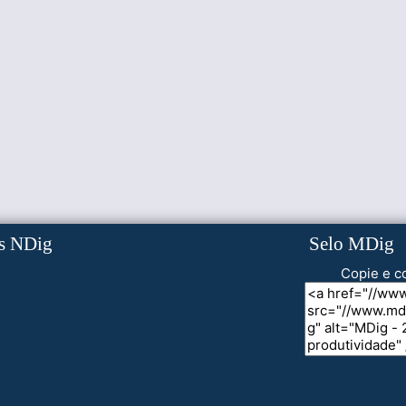
s NDig
Selo MDig
Copie e co