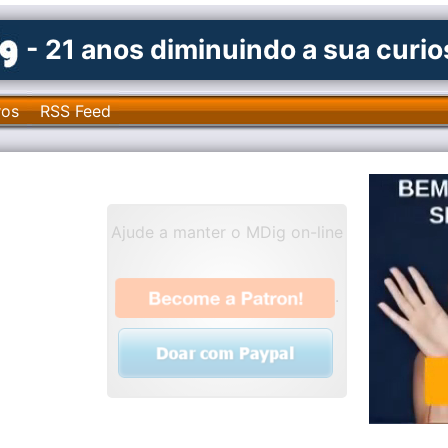
- 21 anos diminuindo a sua curi
ros
RSS Feed
Ajude a manter o MDig on-line
.