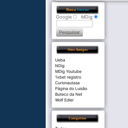
Busca
Interna
Google
MDig
Sites Amigos
Ueba
NDig
MDig Youtube
1xbet registro
Curionautasa
Página do Luisão
Buteco da Net
Wolf Edler
Categorias