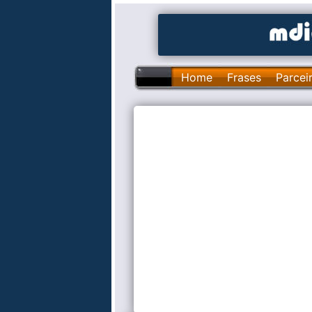
Home
Frases
Parcei