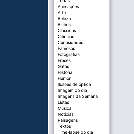
Todas
Animações
Arte
Beleza
Bichos
Classicos
Ciências
Curiosidades
Famosos
Fotografias
Frases
Gatas
História
Humor
Ilusões de óptica
Imagem do dia
Imagens da Semana
Listas
Música
Notícias
Paisagens
Textos
Time-lapse do dia