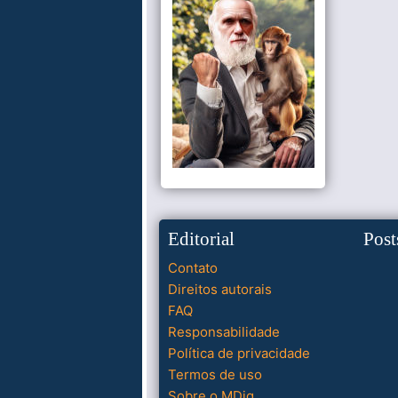
Editorial
Post
Contato
Direitos autorais
FAQ
Responsabilidade
Política de privacidade
Termos de uso
Sobre o MDig