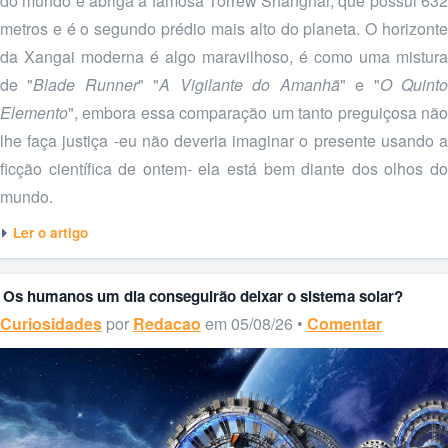
do mundo e abriga a famosa Torrew Shanghai, que possui 632
metros e é o segundo prédio mais alto do planeta. O horizonte
da Xangai moderna é algo maravilhoso, é como uma mistura
de "
Blade Runner
" "
A Vigilante do Amanhã
" e "
O Quint
Elemento
", embora essa comparação um tanto preguiçosa não
lhe faça justiça -eu não deveria imaginar o presente usando a
ficção científica de ontem- ela está bem diante dos olhos do
mundo.
Ler o artigo
Os humanos um dia conseguirão deixar o sistema solar?
Curiosidades
por
Redacao
em 05/08/26 •
Comentar