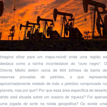
Imagine olhar para um mapa-múndi onde uma região se
destaca como a rainha incontestável do "ouro negro". O
Oriente Médio detém cerca de 800 bilhões de barris de
reservas provadas de petróleo, o que representa
aproximadamente metade de todo o petróleo comprovado no
planeta, mas por que? Por que essa área específica de deserto
árido está situada sobre um oceano de riqueza? Foi apenas
uma jogada de sorte na roleta geográfica? Ou existe uma