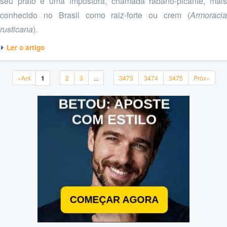
seu prato é uma impostora, chamada rábano-picante, mais
conhecido no Brasil como raiz-forte ou crem (
Armoracia
rusticana
).
Ler o artigo
«Ant
1
2
3
...
3473
3474
3475
Próx»
«Ant
1
2
3
...
3473
3474
3475
Próx»