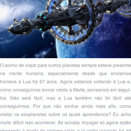
O sonho de viajar para outros planetas sempre esteve presente
na mente humana, especialmente desde que enviamos
homens à Lua há 57 anos. Agora estamos voltando à Lua e,
como conseguimos enviar robôs a Marte, pensamos em segui-
los. Não será fácil, mas a Lua também não foi fácil até
conseguirmos. Por que não sonhar ainda mais alto, como
visitar os exoplanetas sobre os quais aprendemos? Eu acho
muito difícil isso acontecer. As sondas Voyager só agora estão
chegando à borda do sistema solar, e já estão viajando há 49