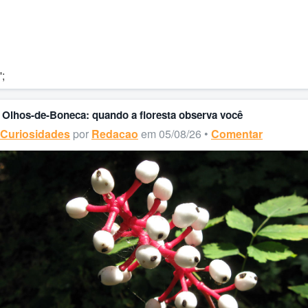
';
Olhos-de-Boneca: quando a floresta observa você
Curiosidades
por
Redacao
em 05/08/26 •
Comentar