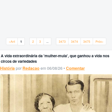
«Ant
1
2
3
...
3473
3474
3475
Próx»
«Ant
1
2
3
...
3473
3474
3475
Próx»
A vida extraordinária da 'mulher-mula', que ganhou a vida nos
circos de variedades
História
por
Redacao
em 06/08/26 •
Comentar