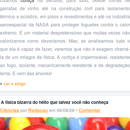
Usamos
cortiça
há séculos, para tudo, desde rolhas de
garrafas de vinho até na construção civil para isolamento
térmico e acústico, em pisos e revestimentos e até na indústria
aeroespacial da NASA para proteger foguetes contra o calor
extremo. É um material despretensioso que muitas vezes não
valorizamos como deveríamos. Mas, se analisarmos tudo o
que ela é capaz de fazer, veremos que não é exagero chamá-
la de um milagre da física. A cortiça é impermeável, resistente
ao fogo, isolante, mecanicamente resistente e de degradação
lenta. E vem das árvores!
Ler o artigo
A física bizarra do hélio que talvez você não conheça
Ciências
por
Redacao
em 06/08/26 •
Comentar