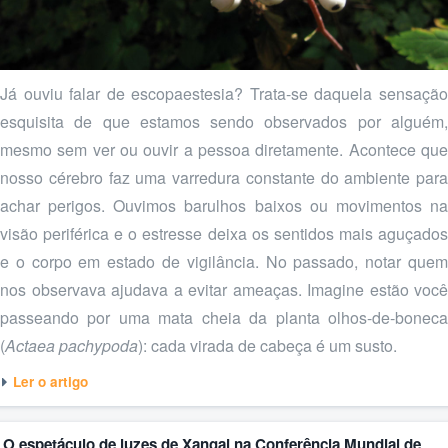
Já ouviu falar de escopaestesia? Trata-se daquela sensação
esquisita de que estamos sendo observados por alguém,
mesmo sem ver ou ouvir a pessoa diretamente. Acontece que
nosso cérebro faz uma varredura constante do ambiente para
achar perigos. Ouvimos barulhos baixos ou movimentos na
visão periférica e o estresse deixa os sentidos mais aguçados
e o corpo em estado de vigilância. No passado, notar quem
nos observava ajudava a evitar ameaças. Imagine estão você
passeando por uma mata cheia da planta olhos-de-boneca
(
Actaea pachypoda
): cada virada de cabeça é um susto.
Ler o artigo
O espetáculo de luzes de Xangai na Conferência Mundial de