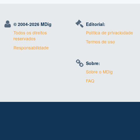
© 2004-
2026 MDig
Editorial:
Todos os direitos
Política de privaciodade
reservados
Termos de uso
Responsabilidade
Sobre:
Sobre o MDig
FAQ