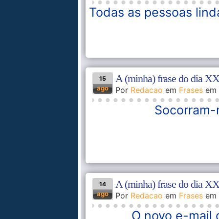
Todas as pessoas linda
A (minha) frase do dia X
15
ago
Por
Redacao
em
Frases
em
Socorram-m
A (minha) frase do dia X
14
ago
Por
Redacao
em
Frases
em
O novo e-mail 