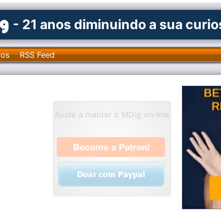
- 21 anos diminuindo a sua curi
ros
RSS Feed
Ajude a manter o MDig on-line
.