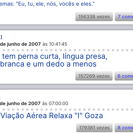
as: "Eu, tu, ele, nós, vocês e eles."
156338 vezes
7 come
I
 de junho de 2007
às 10:41:45
 tem perna curta, língua presa,
 branca e um dedo a menos
157269 vezes
6 come
X
 de junho de 2007
às 07:00:00
 Viação Aérea Relaxa "I" Goza
179381 vezes
8 come