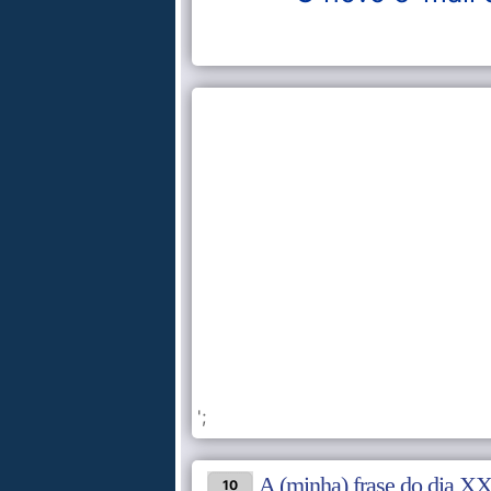
';
A (minha) frase do dia X
10