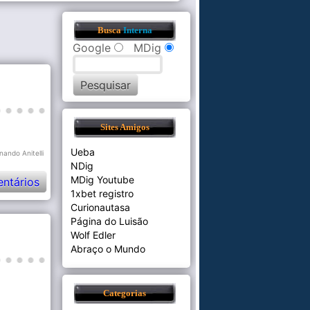
Busca
Interna
Google
MDig
Sites Amigos
Ueba
nando Anitelli
NDig
MDig Youtube
ntários
1xbet registro
Curionautasa
Página do Luisão
Wolf Edler
Abraço o Mundo
Categorias