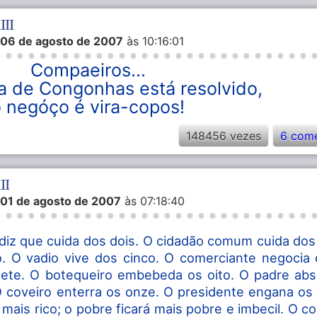
III
06 de agosto de 2007
às 10:16:01
Compaeiros...
 de Congonhas está resolvido,
 negóço é vira-copos!
148456 vezes
6 come
II
01 de agosto de 2007
às 07:18:40
al diz que cuida dos dois. O cidadão comum cuida dos
. O vadio vive dos cinco. O comerciante negocia
ete. O botequeiro embebeda os oito. O padre abs
 coveiro enterra os onze. O presidente engana os 
s mais rico; o pobre ficará mais pobre e imbecil. O c