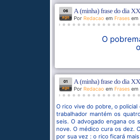
A (minha) frase do dia XX
06
ago
Por
Redacao
em
Frases
em
O pobrema
o
A (minha) frase do dia XX
01
ago
Por
Redacao
em
Frases
em
O rico vive do pobre, o polici
trabalhador mantém os quatro
seis. O advogado engana os s
nove. O médico cura os dez. O
por sua vez : o rico ficará mai