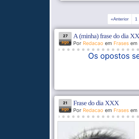
«Anterior
«Ante
1
A (minha) frase do dia X
27
ago
Por
Redacao
em
Frases
em
Os opostos se
Frase do dia XXX
21
ago
Por
Redacao
em
Frases
em