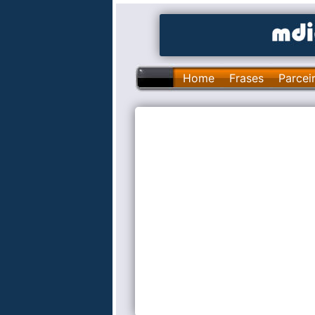
Home
Frases
Parcei