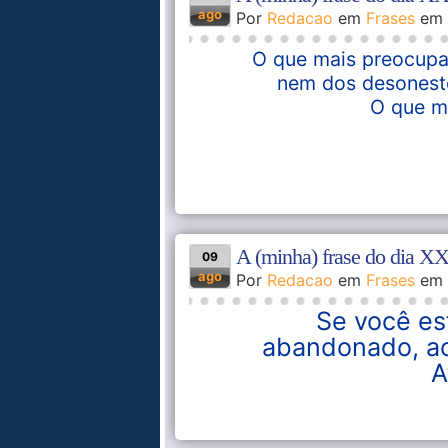
ago
Por
Redacao
em
Frases
em
O que mais preocupa 
nem dos desonesto
O que ma
A (minha) frase do dia X
09
ago
Por
Redacao
em
Frases
em
Se você est
abandonado, ac
A