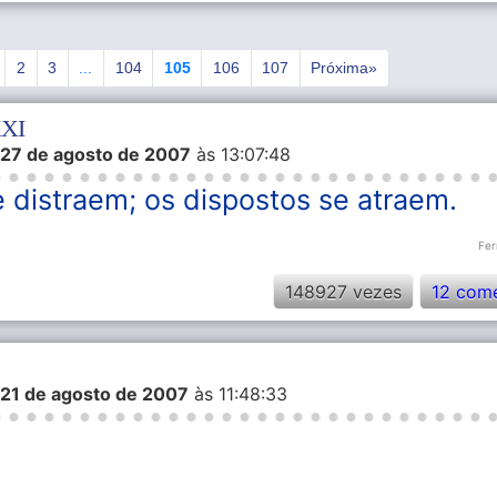
rior
1
2
2
3
3
...
104
104
105
106
106
107
107
Próxima»
Próxima»
...
105
XXI
27 de agosto de 2007
às 13:07:48
 distraem; os dispostos se atraem.
Fer
148927 vezes
12 come
21 de agosto de 2007
às 11:48:33