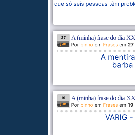
que só seis pessoas têm problem
A (minha) frase do dia XX
27
jun
Por
binho
em
Frases
em
27
A mentira
barba
A (minha) frase do dia X
19
jun
Por
binho
em
Frases
em
19
VARIG -