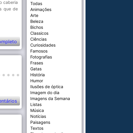
o caberia
Todas
as que de
Animações
Arte
Beleza
Bichos
Classicos
Ciências
ompleto
Curiosidades
Famosos
Fotografias
Frases
Gatas
História
Humor
Ilusões de óptica
Imagem do dia
Imagens da Semana
ntários
Listas
Música
Notícias
Paisagens
Textos