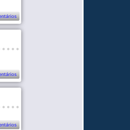
ntários
ntários
ntários