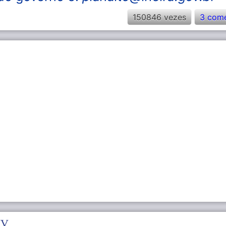
150846 vezes
3 come
XV