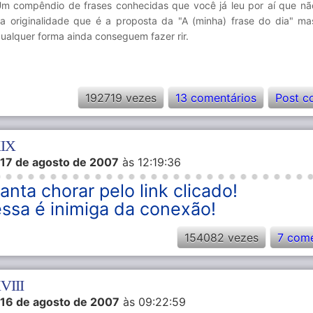
m compêndio de frases conhecidas que você já leu por aí que nã
a originalidade que é a proposta da "A (minha) frase do dia" m
ualquer forma ainda conseguem fazer rir.
192719 vezes
13 comentários
Post c
XIX
17 de agosto de 2007
às 12:19:36
anta chorar pelo link clicado!
essa é inimiga da conexão!
154082 vezes
7 come
XVIII
16 de agosto de 2007
às 09:22:59