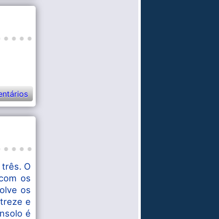
ntários
 três. O
 com os
olve os
treze e
onsolo é